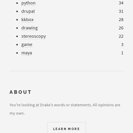
python
34
drupal
31
kkbox
28
drawing
26
stereoscopy
22
game
3
maya
1
ABOUT
You're looking at Drake's words or statements. All opinions are
my own.
LEARN MORE