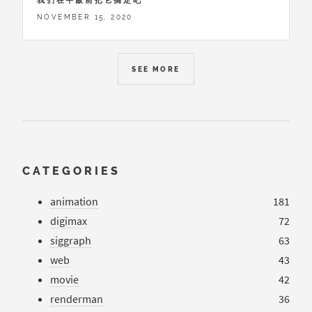
我們在午飯前把它搞定吧
NOVEMBER 15, 2020
SEE MORE
CATEGORIES
animation
181
digimax
72
siggraph
63
web
43
movie
42
renderman
36